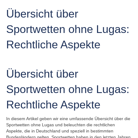
Übersicht über
Sportwetten ohne Lugas:
Rechtliche Aspekte
Übersicht über
Sportwetten ohne Lugas:
Rechtliche Aspekte
In diesem Artikel geben wir eine umfassende Übersicht über die
Sportwetten ohne Lugas und beleuchten die rechtlichen
Aspekte, die in Deutschland und speziell in bestimmten
Bundesländern gelten. Sportwetten haben in den letzten Jahren