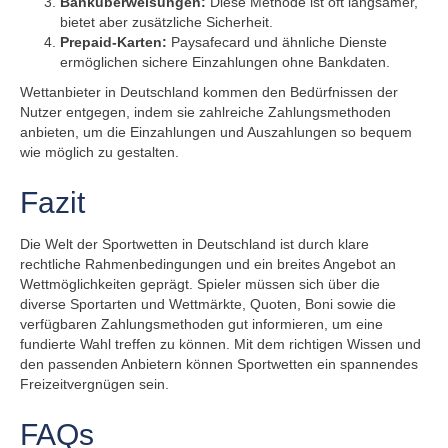
Banküberweisungen:
Diese Methode ist oft langsamer,
bietet aber zusätzliche Sicherheit.
Prepaid-Karten:
Paysafecard und ähnliche Dienste
ermöglichen sichere Einzahlungen ohne Bankdaten.
Wettanbieter in Deutschland kommen den Bedürfnissen der
Nutzer entgegen, indem sie zahlreiche Zahlungsmethoden
anbieten, um die Einzahlungen und Auszahlungen so bequem
wie möglich zu gestalten.
Fazit
Die Welt der Sportwetten in Deutschland ist durch klare
rechtliche Rahmenbedingungen und ein breites Angebot an
Wettmöglichkeiten geprägt. Spieler müssen sich über die
diverse Sportarten und Wettmärkte, Quoten, Boni sowie die
verfügbaren Zahlungsmethoden gut informieren, um eine
fundierte Wahl treffen zu können. Mit dem richtigen Wissen und
den passenden Anbietern können Sportwetten ein spannendes
Freizeitvergnügen sein.
FAQs