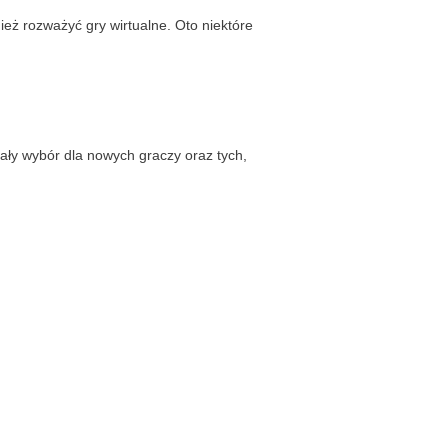
ież rozważyć gry wirtualne. Oto niektóre
nały wybór dla nowych graczy oraz tych,