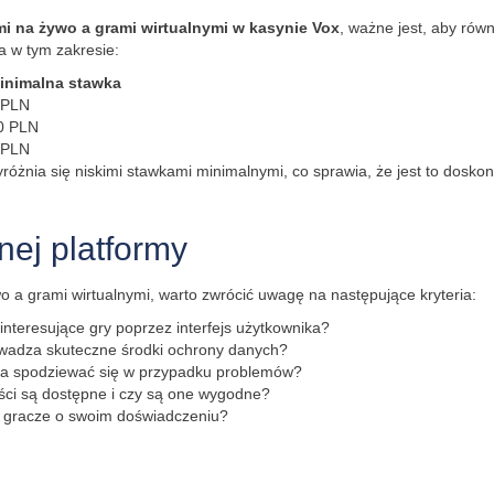
i na żywo a grami wirtualnymi w kasynie Vox
, ważne jest, aby równ
a w tym zakresie:
inimalna stawka
 PLN
0 PLN
 PLN
óżnia się niskimi stawkami minimalnymi, co sprawia, że jest to dosko
nej platformy
 a grami wirtualnymi, warto zwrócić uwagę na następujące kryteria:
interesujące gry poprzez interfejs użytkownika?
wadza skuteczne środki ochrony danych?
a spodziewać się w przypadku problemów?
ści są dostępne i czy są one wygodne?
 gracze o swoim doświadczeniu?