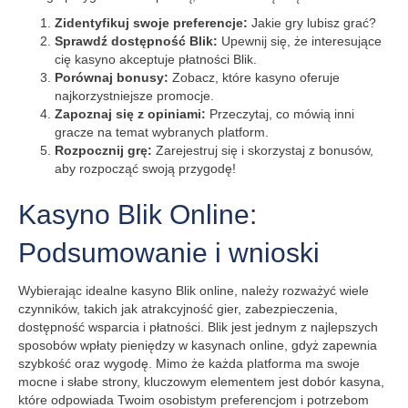
Zidentyfikuj swoje preferencje:
Jakie gry lubisz grać?
Sprawdź dostępność Blik:
Upewnij się, że interesujące
cię kasyno akceptuje płatności Blik.
Porównaj bonusy:
Zobacz, które kasyno oferuje
najkorzystniejsze promocje.
Zapoznaj się z opiniami:
Przeczytaj, co mówią inni
gracze na temat wybranych platform.
Rozpocznij grę:
Zarejestruj się i skorzystaj z bonusów,
aby rozpocząć swoją przygodę!
Kasyno Blik Online:
Podsumowanie i wnioski
Wybierając idealne kasyno Blik online, należy rozważyć wiele
czynników, takich jak atrakcyjność gier, zabezpieczenia,
dostępność wsparcia i płatności. Blik jest jednym z najlepszych
sposobów wpłaty pieniędzy w kasynach online, gdyż zapewnia
szybkość oraz wygodę. Mimo że każda platforma ma swoje
mocne i słabe strony, kluczowym elementem jest dobór kasyna,
które odpowiada Twoim osobistym preferencjom i potrzebom