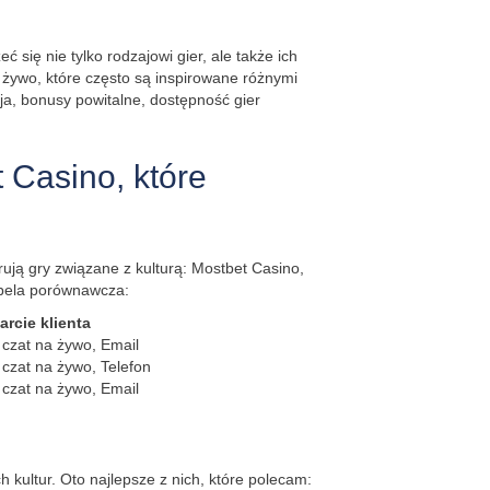
 się nie tylko rodzajowi gier, ale także ich
a żywo, które często są inspirowane różnymi
ja, bonusy powitalne, dostępność gier
 Casino, które
ją gry związane z kulturą: Mostbet Casino,
tabela porównawcza:
rcie klienta
 czat na żywo, Email
 czat na żywo, Telefon
 czat na żywo, Email
 kultur. Oto najlepsze z nich, które polecam: