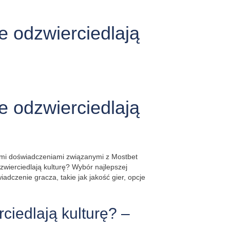
e odzwierciedlają
e odzwierciedlają
oimi doświadczeniami związanymi z Mostbet
zwierciedlają kulturę? Wybór najlepszej
adczenie gracza, takie jak jakość gier, opcje
ciedlają kulturę? –